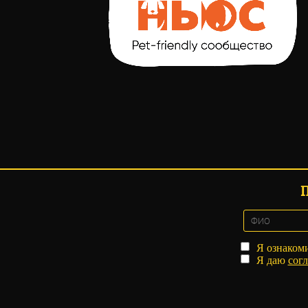
Я ознаком
Я даю
согл