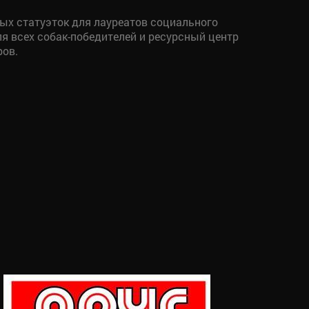
ых статуэток для лауреатов социального
ля всех собак-победителей и ресурсный центр
ров.