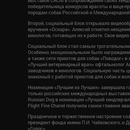
выставок CACIB в сопровождении своих хендл
победительница конкурсов красоты и вице-пр
породам собак Российской и Международной
Второй, социальный блок открывало видеообр
вручения «Оскара». Алексей отметил неоцени
кинологов, готовящих их к работе. Свое вид
Социальный блок стал самым трогательными. 
Особенно эмоциональными было награждение 
а также сети приютов для собак «Поводог» в
«Лучший ветеринарный врач» офтальмолог Ал
заводчиков и кинологов. Социальную часть ц
знакомый с работой приютов для собак и вол
Номинация «Лучшие из Лучших» завершала гал
только российских международных выставок,
Russian Dog в номинации «Лучший хендлер-в
Flight Fine Chanel получила самое главное зва
Праздничное и торжественное настроение соз
президент фонда имени П.И. Чайковского, и 
«Голос».