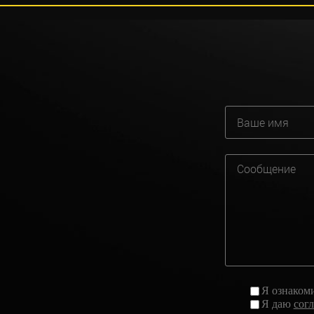
Я ознаком
Я даю
сог