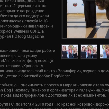
частников неподдельный
 и гостей церемонии стал
м формате награждение
Уже тогда его поддержали
нологическая служба МЧС,
аки-помощники инвалидов» и
ормов Wellness CORE, а
урнал HOTdog Magazine
асширился. Благодаря работе
влении к гала-ужину
 «Мы вместе», фонд помощи
ет-терапии «Хронос». А
ционно-издательский центр «Зооинформ», журнал о дома
бщество любителей собак DogWinner.
событию – значимость проекта в мире кинологии стала о
an Dog Николасу Пинейро и организаторам гала-ужина. Уж
л показ видеопрофайлов о достижениях всех номинантов.
рупп FCI по итогам 2018 года. По красной ковровой дор