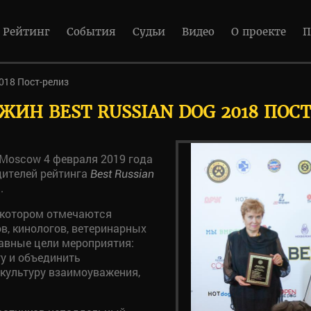
Рейтинг
События
Судьи
Видео
О проекте
П
2018 Пост-релиз
ЖИН BEST RUSSIAN DOG 2018 ПОС
 Moscow 4 февраля 2019 года
дителей рейтинга
Best Russian
.
а котором отмечаются
в, кинологов, ветеринарных
лавные цели мероприятия:
у и объединить
 культуру взаимоуважения,