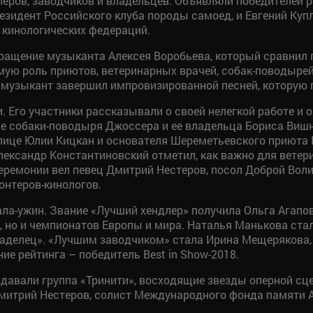
еров, заводчиков и владельцев. Объявляли победителей р
езидент Российского клуба породы самоед, и Евгений Ку
 кинологических федераций.
ащение музыканта Алексея Воробьева, который сравнил г
мую роль приютов, ветеринарных врачей, собак-поводырей,
ео музыкант завершил импровизированной песней, которую
Его участники рассказывали о своей нелегкой работе и о 
собаки-поводыря Джоссера и ее владельца Бориса Вишня
 лице Юлии Кицкан и основателя Шереметьевского приюта
ександр Константиновский отметил, как важно для ветери
еремонии вел певец Дмитрий Нестеров, посол Доброй Воли
онтеров-кинологов.
а-ужин. Звание «Лучший хендлер» получила Ольга Агапов
 но и чемпионатов Европы и мира. Наталья Манькова ста
ладелец». «Лучшим заводчиком» стала Ирина Мещерякова, 
ние рейтинга – победитель Best in Show-2018.
давали группа «Тринити», восходящие звезды оперной сце
Дмитрий Нестеров, солист Международного фонда памяти 