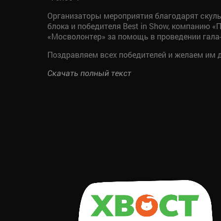
Организаторы мероприятия благодарят скуль
блока и победителя Best in Show, компанию «
«Мосволонтер» за помощь в проведении гала-
Поздравляем всех победителей и желаем им 
Скачать полный текст