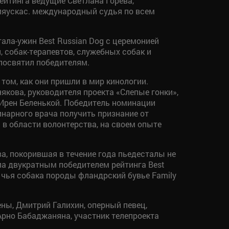
ейтинга ведущие Светлана Горева,
пляускас. международный судья по всем
ала-ужин Best Russian Dog с церемонией
 собак-терапевтов, служебных собак и
 посвятил победителям.
том, как они пришли в мир кинологии.
кова, руководителя проекта «Слепые гонки»,
 Ирен Беленькой. Победитель номинации
нарного врача получить признание от
 в области волонтерства, на своем опыте
а, покорившая в течение года пьедесталы не
ла двукратным победителем рейтинга Best
чья собака породы фландрский бувье Family
ны, Дмитрий Галихин, оперный певец,
Арно Бабаджаняна, участник телепроекта