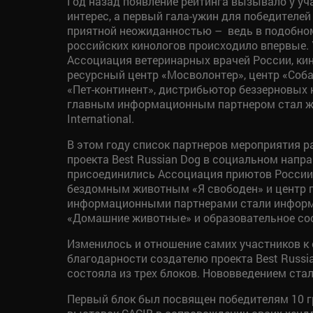
Год назад появление рейтинга вызывало у у
интерес, а первый гала-ужин для победителей
приятной неожиданностью – ведь в подобно
российских кинологов происходило впервые. 
Ассоциация ветеринарных врачей России, ки
ресурсный центр «Мосволонтер», центр «Соб
«Пет-континент», дистрибьютор беззерновых к
главным информационным партнером стал ж
International.
В этом году список партнеров мероприятия р
проекта Best Russian Dog в социальном напра
присоединились Ассоциация приютов России
бездомным животным «Я свободен» и центр п
информационными партнерами стали информа
«Домашние животные» и образовательное соо
Изменилось и отношение самих участников к 
благодарности создателю проекта Best Russi
состояла из трех блоков. Нововведением ста
Первый блок был посвящен победителям 10 г