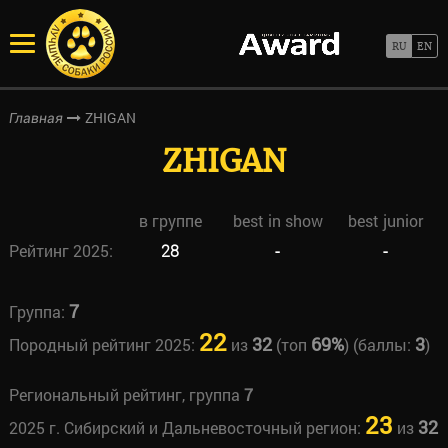
ZHIGAN
Главная
ZHIGAN
в группе
best in show
best junior
Рейтинг 2025:
28
-
-
7
Группа:
22
32
69%
3
Породный рейтинг 2025:
из
(топ
) (баллы:
)
Региональный рейтинг, группа
7
23
32
2025 г. Сибирский и Дальневосточный регион:
из