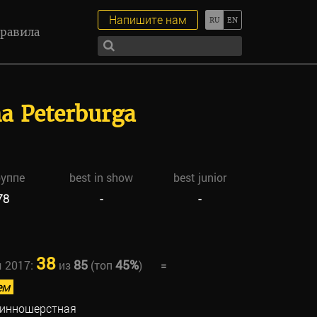
Напишите нам
равила
a Peterburga
руппе
best in show
best junior
78
-
-
38
85
45%
ы 2017:
из
(топ
)
=
ем
линношерстная