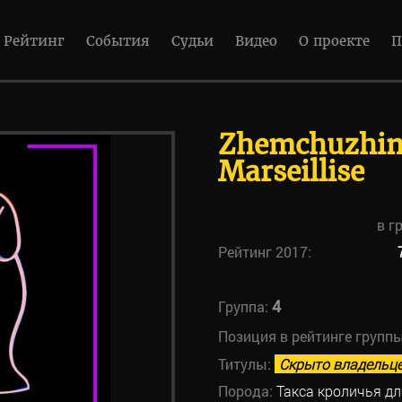
Рейтинг
События
Судьи
Видео
О проекте
П
Zhemchuzhin
Marseillise
в г
Рейтинг 2017:
4
Группа:
Позиция в рейтинге групп
Титулы:
Скрыто владельц
Порода:
Такса кроличья д