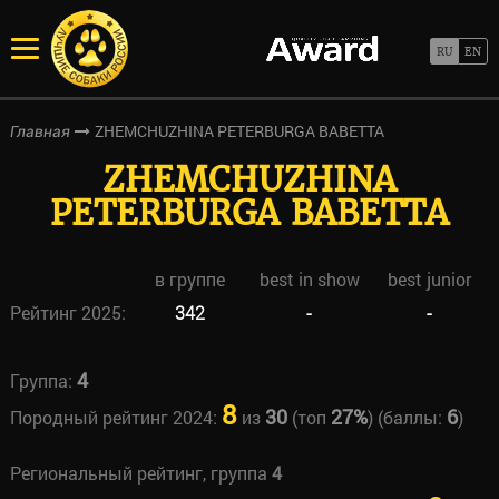
ZHEMCHUZHINA PETERBURGA BABETTA
Главная
ZHEMCHUZHINA
PETERBURGA BABETTA
в группе
best in show
best junior
Рейтинг 2025:
342
-
-
4
Группа:
8
30
27%
6
Породный рейтинг 2024:
из
(топ
) (баллы:
)
Региональный рейтинг, группа
4