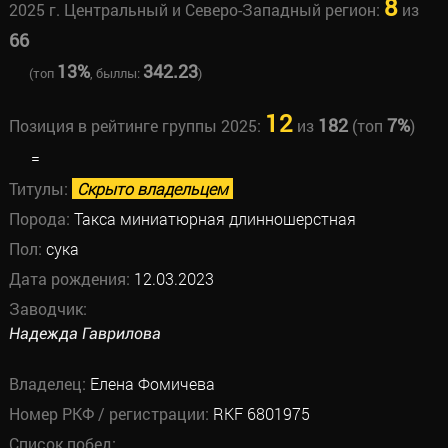
8
2025 г. Центральный и Северо-Западный регион:
из
66
13%
342.23
(топ
, быллы:
)
12
182
7%
Позиция в рейтинге группы 2025:
из
(топ
)
=
Титулы:
Скрыто владельцем
Порода:
Такса миниатюрная длинношерстная
Пол:
сука
Дата рождения:
12.03.2023
Заводчик:
Надежда Гаврилова
Владелец:
Елена Фомичева
Номер РКФ / регистрации:
RKF 6801975
Список побед: