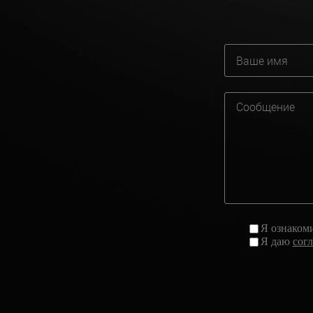
Я ознаком
Я даю
сог