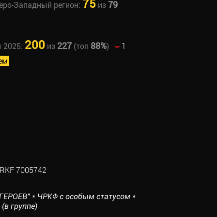
75
79
веро-Западный регион:
из
200
227
88%
ы 2025:
из
(топ
)
1
ем
RKF 7005742
ГЕРОЕВ" * ЧРКФ с особым статусом *
(в группе)