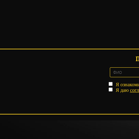
Я ознаком
Я даю
согл