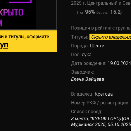
2025 г. Центральный и Се
95%
15.2
(топ
, быллы:
)
Позиция в рейтинге групп
ки и титулы, оформите
Титулы:
Скрыто владельц
уп
Порода:
Шелти
Пол:
сука
Дата рождения:
19.03.2024
Заводчик:
Елена Зайцева
Владелец:
Кретова
Номер РКФ / регистрации:
Список побед:
3 место, "КУБОК ГОРОДОВ 
Мурманск 2025, 05.10.2025 