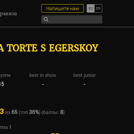
Напишите нам
равила
A TORTE S EGERSKOY
руппе
best in show
best junior
15
-
-
3
65
36%
8
из
(топ
) (баллы:
)
уппа
1