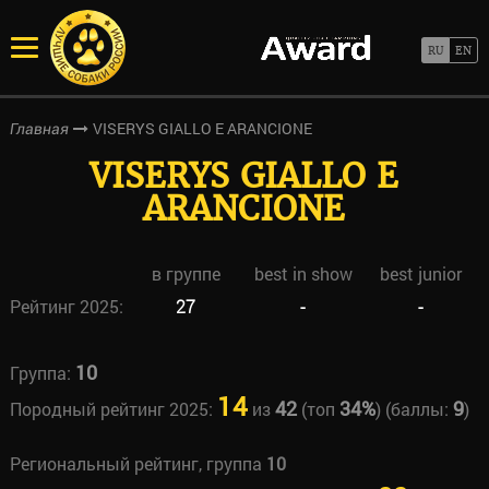
VISERYS GIALLO E ARANCIONE
Главная
VISERYS GIALLO E
ARANCIONE
в группе
best in show
best junior
Рейтинг 2025:
27
-
-
10
Группа:
14
42
34%
9
Породный рейтинг 2025:
из
(топ
) (баллы:
)
Региональный рейтинг, группа
10