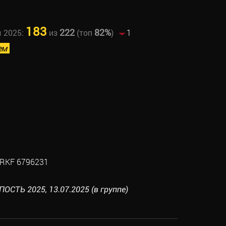
183
222
82%
ы 2025:
из
(топ
)
1
ем
RKF 6796231
СТЬ 2025, 13.07.2025 (в группе)