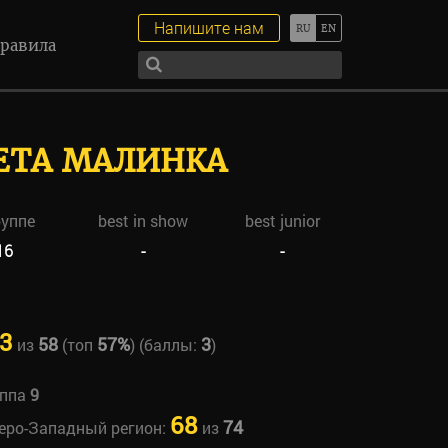
Напишите нам
равила
СЕТА МАЛИНКА
руппе
best in show
best junior
16
-
-
3
58
57%
3
из
(топ
) (баллы:
)
уппа
9
68
74
веро-Западный регион:
из