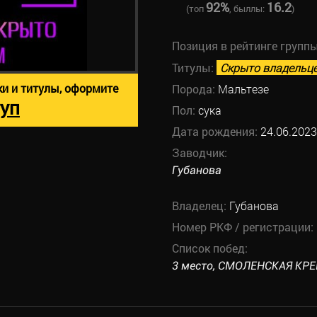
92%
16.2
(топ
, быллы:
)
Позиция в рейтинге групп
Титулы:
Скрыто владельц
ки и титулы, оформите
Порода:
Мальтезе
уп
Пол:
сука
Дата рождения:
24.06.2023
Заводчик:
Губанова
Владелец:
Губанова
Номер РКФ / регистрации:
Список побед:
3 место, СМОЛЕНСКАЯ КРЕПО