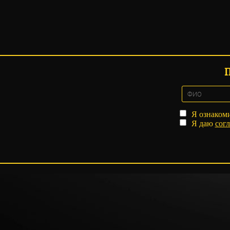
Я ознаком
Я даю
согл