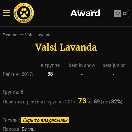
Valsi Lavanda
Главная
Valsi Lavanda
в группе
best in show
best junior
Рейтинг 2017:
38
-
-
6
Группа:
73
89
82%
Позиция в рейтинге группы 2017:
из
(топ
)
=
Титулы:
Скрыто владельцем
Порода:
Бигль