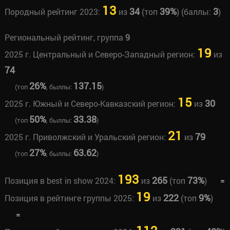
13
34
39%
3
Породный рейтинг 2023:
из
(топ
) (баллы:
)
Региональный рейтинг, группа
9
19
2025 г. Центральный и Северо-Западный регион:
из
74
26%
137.15
(топ
, быллы:
)
15
30
2025 г. Южный и Северо-Кавказский регион:
из
50%
33.38
(топ
, быллы:
)
21
79
2025 г. Приволжский и Уральский регион:
из
27%
63.62
(топ
, быллы:
)
193
265
73%
Позиция в best in show 2024:
из
(топ
)
=
19
222
9%
Позиция в рейтинге группы 2025:
из
(топ
)
=