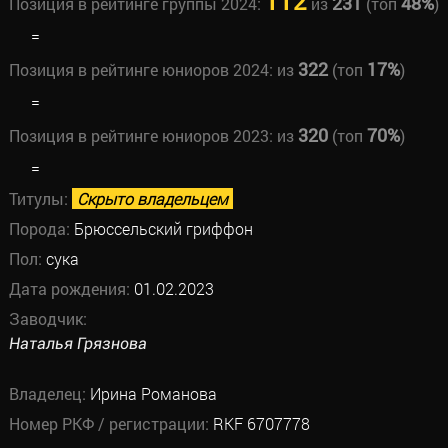
112
231
48%
Позиция в рейтинге группы 2024:
из
(топ
)
=
322
17%
Позиция в рейтинге юниоров 2024:
из
(топ
)
=
320
70%
Позиция в рейтинге юниоров 2023:
из
(топ
)
=
Титулы:
Скрыто владельцем
Порода:
Брюссельский гриффон
Пол:
сука
Дата рождения:
01.02.2023
Заводчик:
Наталья Грязнова
Владелец:
Ирина Романова
Номер РКФ / регистрации:
RKF 6707778