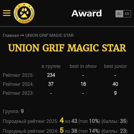
UNION GRIF MAGIC STAR
Главная
UNION GRIF MAGIC STAR
в группе
best in show
best junior
Рейтинг 2025:
234
-
-
Рейтинг 2024:
37
18
40
Рейтинг 2023:
-
-
9
9
Группа:
4
43
10%
35
Породный рейтинг 2025:
из
(топ
) (баллы:
)
5
38
14%
23
Породный рейтинг 2024:
из
(топ
) (баллы:
)