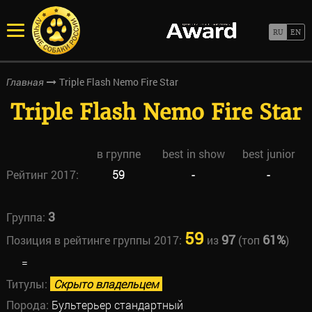
Triple Flash Nemo Fire Star
Главная
Triple Flash Nemo Fire Star
в группе
best in show
best junior
Рейтинг 2017:
59
-
-
3
Группа:
59
97
61%
Позиция в рейтинге группы 2017:
из
(топ
)
=
Титулы:
Скрыто владельцем
Порода:
Бультерьер стандартный