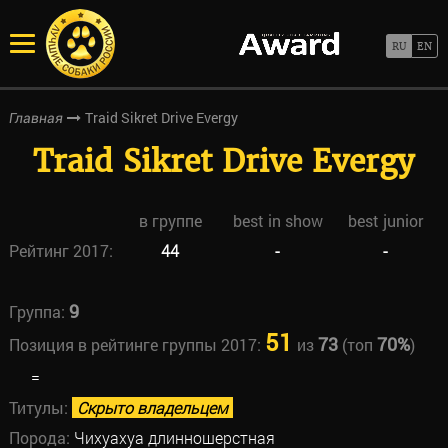
Traid Sikret Drive Evergy
Главная
Traid Sikret Drive Evergy
в группе
best in show
best junior
Рейтинг 2017:
44
-
-
9
Группа:
51
73
70%
Позиция в рейтинге группы 2017:
из
(топ
)
=
Титулы:
Скрыто владельцем
Порода:
Чихуахуа длинношерстная