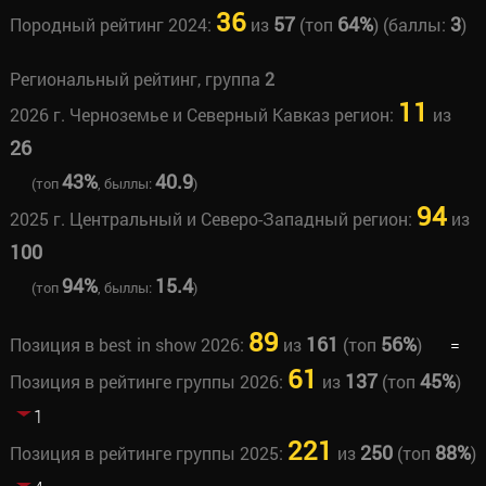
36
57
64%
3
Породный рейтинг 2024:
из
(топ
) (баллы:
)
Региональный рейтинг, группа
2
11
2026 г. Черноземье и Северный Кавказ регион:
из
26
43%
40.9
(топ
, быллы:
)
94
2025 г. Центральный и Северо-Западный регион:
из
100
94%
15.4
(топ
, быллы:
)
89
161
56%
Позиция в best in show 2026:
из
(топ
)
=
61
137
45%
Позиция в рейтинге группы 2026:
из
(топ
)
1
221
250
88%
Позиция в рейтинге группы 2025:
из
(топ
)