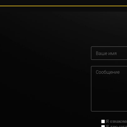
Я ознаком
Я даю
сог