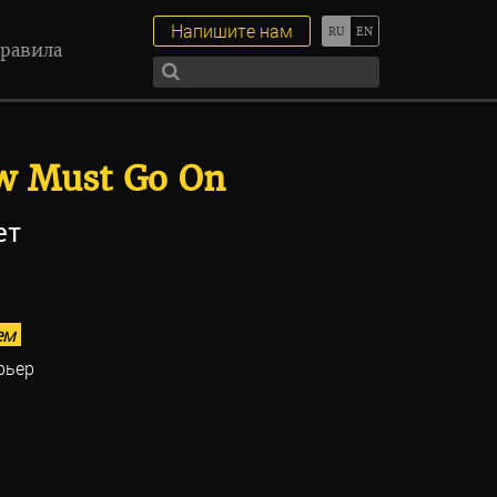
Напишите нам
равила
w Must Go On
ет
ем
рьер