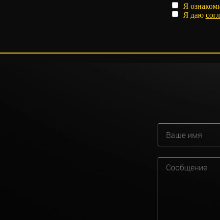
Я ознаком
Я даю
согл