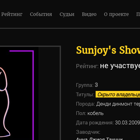
Рейтинг
События
Судьи
Видео
О проекте
П
Sunjoy's Sho
не участву
Рейтинг:
3
Группа:
Титулы:
Скрыто владельц
Порода:
Денди динмонт те
Пол:
кобель
Дата рождения:
30.03.2009
Заводчик:
Анна Джиоя Тауччи