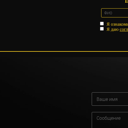
Я ознаком
Я даю
согл