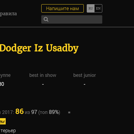
Напишите нам
равила
Dodger Iz Usadby
руппе
best in show
best junior
30
-
-
86
97
89%
ы 2017:
из
(топ
)
=
ем
 терьер