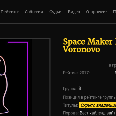
Рейтинг
События
Судьи
Видео
О проекте
П
Space Maker 
Voronovo
в г
Рейтинг 2017:
3
Группа:
Позиция в рейтинге групп
Титулы:
Скрыто владельц
Порода:
Вест хайленд вайт