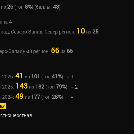
26
8%
43
из
(топ
) (баллы:
)
уппа
4
10
25
апад, Северо-Запад, Север регион:
из
56
66
веро-Западный регион:
из
41
101
41%
ы 2026:
из
(топ
)
1
143
182
79%
ы 2025:
из
(топ
)
2
49
177
28%
ы 2024:
из
(топ
)
=
ем
есткошерстная