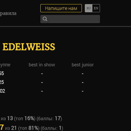
Напишите нам
равила
 EDELWEISS
руппе
best in show
best junior
55
-
-
25
-
-
02
-
-
13
16%
17
из
(топ
) (баллы:
)
7
21
81%
1
из
(топ
) (баллы:
)