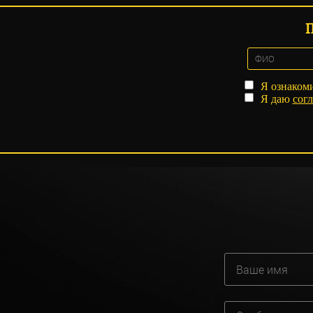
Я ознаком
Я даю
согл