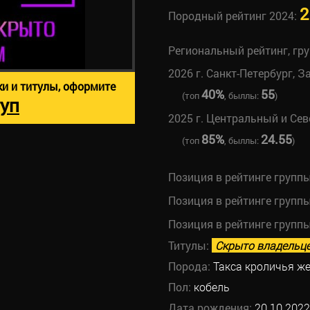
2
Породный рейтинг 2024:
Региональный рейтинг, гр
2026 г. Санкт-Петербург, З
ки и титулы, оформите
40%
55
(топ
, быллы:
)
уп
2025 г. Центральный и Се
85%
24.55
(топ
, быллы:
)
Позиция в рейтинге групп
Позиция в рейтинге групп
Позиция в рейтинге групп
Титулы:
Скрыто владельц
Порода:
Такса кроличья ж
Пол:
кобель
Дата рождения:
20.10.2022