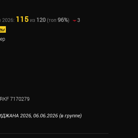
115
120
96%
ы 2026:
из
(топ
)
3
ем
ер
RKF 7170279
ДЖАНА 2026, 06.06.2026 (в группе)