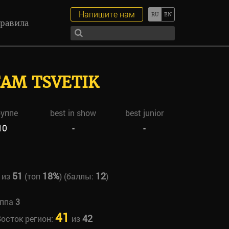
Напишите нам
равила
AM TSVETIK
руппе
best in show
best junior
10
-
-
51
18%
12
из
(топ
) (баллы:
)
уппа
3
41
42
Восток регион:
из