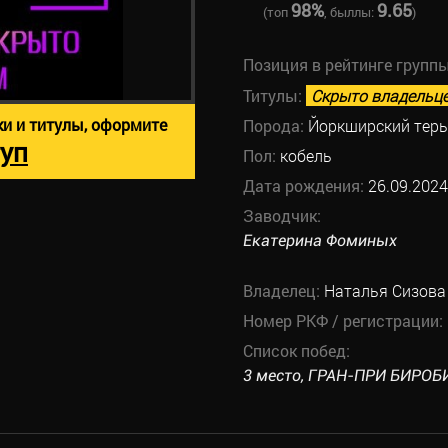
98%
9.65
(топ
, быллы:
)
Позиция в рейтинге групп
Титулы:
Скрыто владельц
ки и титулы, оформите
Порода:
Йоркширский терь
уп
Пол:
кобель
Дата рождения:
26.09.2024
Заводчик:
Екатерина Фоминых
Владелец:
Наталья Сизова
Номер РКФ / регистрации:
Список побед:
3 место, ГРАН-ПРИ БИРОБИ