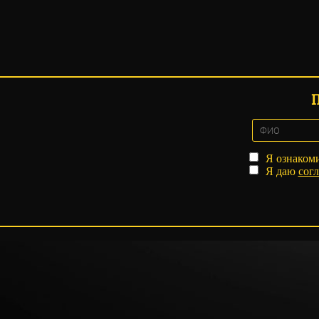
Я ознаком
Я даю
согл