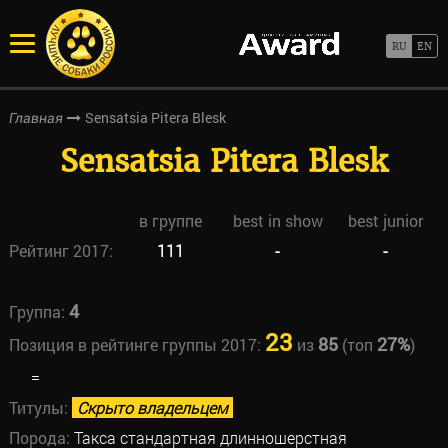
Sensatsia Pitera Blesk
Главная
Sensatsia Pitera Blesk
в группе
best in show
best junior
Рейтинг 2017:
111
-
-
4
Группа:
23
85
27%
Позиция в рейтинге группы 2017:
из
(топ
)
=
Титулы:
Скрыто владельцем
Порода:
Такса стандартная длинношерстная