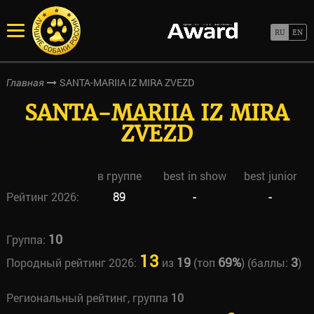
SANTA-MARIIA IZ MIRA ZVEZD
Главная
SANTA-MARIIA IZ MIRA
ZVEZD
в группе
best in show
best junior
Рейтинг 2026:
89
-
-
10
Группа:
13
19
69%
3
Породный рейтинг 2026:
из
(топ
) (баллы:
)
Региональный рейтинг, группа
10