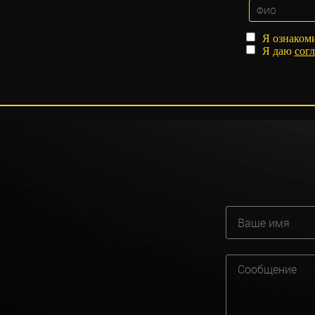
Я ознаком
Я даю
согл