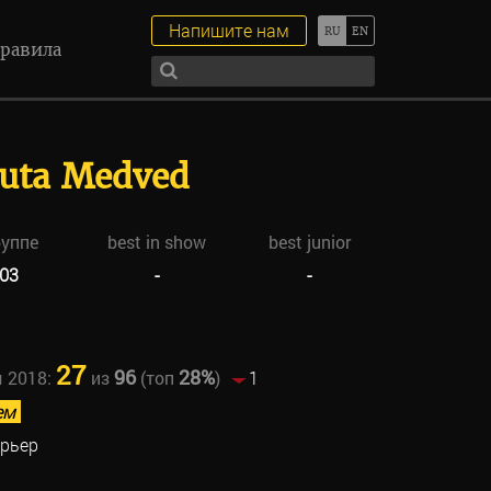
Напишите нам
равила
uta Medved
руппе
best in show
best junior
03
-
-
27
96
28%
ы 2018:
из
(топ
)
1
ем
ерьер