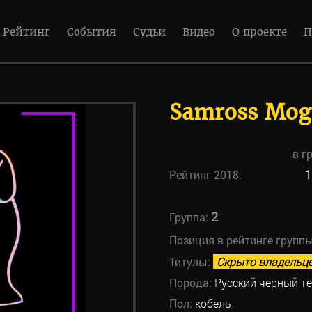
Рейтинг
События
Судьи
Видео
О проекте
П
Samross Mog
в г
Рейтинг 2018:
1
2
Группа:
Позиция в рейтинге групп
Титулы:
Скрыто владельц
Порода:
Русский черный т
Пол:
кобель