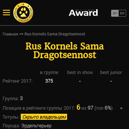
Rus Kornels Sama Dragotsennost
Главная
Rus Kornels Sama
Dragotsennost
в группе
best in show
best junior
Рейтинг 2017:
375
-
-
3
Группа:
6
97
6%
Позиция в рейтинге группы 2017:
из
(топ
)
=
Титулы:
Скрыто владельцем
Порода:
Эрдельтерьер