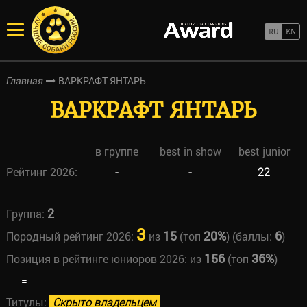
ВАРКРАФТ ЯНТАРЬ
Главная
ВАРКРАФТ ЯНТАРЬ
в группе
best in show
best junior
Рейтинг 2026:
-
-
22
2
Группа:
3
15
20%
6
Породный рейтинг 2026:
из
(топ
) (баллы:
)
156
36%
Позиция в рейтинге юниоров 2026:
из
(топ
)
=
Титулы:
Скрыто владельцем