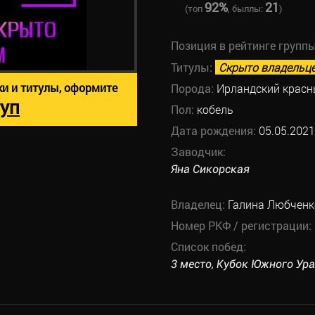
92%
21
(топ
, быллы:
)
Позиция в рейтинге групп
Титулы:
Скрыто владельц
ки и титулы, оформите
Порода:
Ирландский красн
уп
Пол:
кобель
Дата рождения:
05.05.2021
Заводчик:
Яна Сикорская
Владелец:
Галина Любченк
Номер РКФ / регистрации:
Список побед:
3 место, Кубок Южного Урал