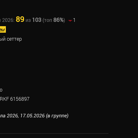
89
103
86%
ы 2026:
из
(топ
)
1
ем
ый сеттер
о
RKF 6156897
а 2026, 17.05.2026 (в группе)