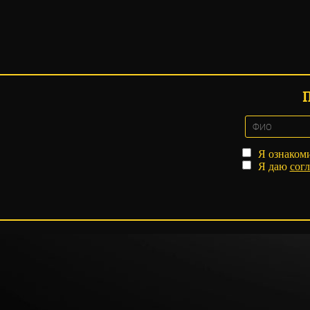
Я ознаком
Я даю
согл