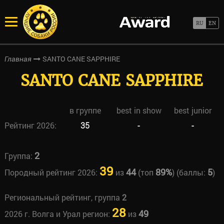
SANTO CANE SAPPHIRE
Главная
SANTO CANE SAPPHIRE
в группе
best in show
best junior
Рейтинг 2026:
35
-
-
2
Группа:
39
44
89%
5
Породный рейтинг 2026:
из
(топ
) (баллы:
)
Региональный рейтинг, группа
2
28
49
2026 г. Волга и Урал регион:
из