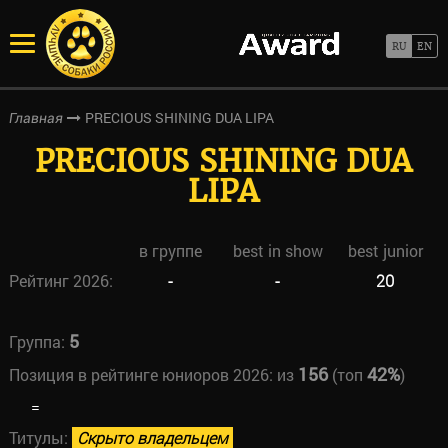
PRECIOUS SHINING DUA LIPA
Главная
PRECIOUS SHINING DUA
LIPA
в группе
best in show
best junior
Рейтинг 2026:
-
-
20
5
Группа:
156
42%
Позиция в рейтинге юниоров 2026:
из
(топ
)
=
Титулы:
Скрыто владельцем