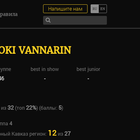
Напишите нам
равила
LOKI VANNARIN
руппе
best in show
best junior
46
-
-
32
22%
5
из
(топ
) (баллы:
)
уппа
4
12
27
рный Кавказ регион:
из