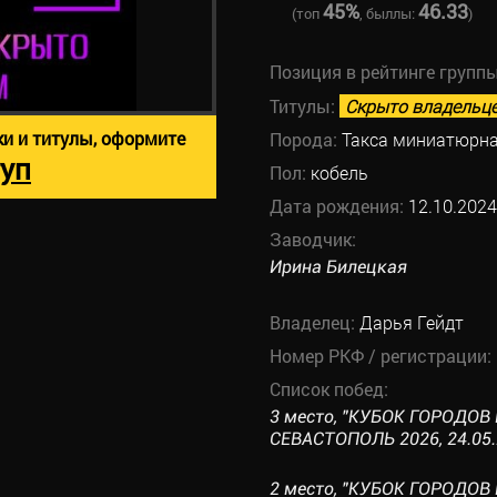
45%
46.33
(топ
, быллы:
)
Позиция в рейтинге групп
Титулы:
Скрыто владельц
ки и титулы, оформите
Порода:
Такса миниатюрна
уп
Пол:
кобель
Дата рождения:
12.10.2024
Заводчик:
Ирина Билецкая
Владелец:
Дарья Гейдт
Номер РКФ / регистрации:
Список побед:
3 место, "КУБОК ГОРОДОВ 
СЕВАСТОПОЛЬ 2026, 24.05.2
2 место, "КУБОК ГОРОДОВ 