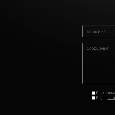
Я ознаком
Я даю
сог