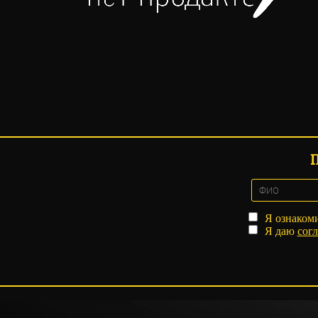
Я ознаком
Я даю
согл