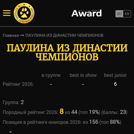
ПАУЛИНА ИЗ ДИНАСТИИ ЧЕМПИОНОВ
Главная
ПАУЛИНА ИЗ ДИНАСТИИ
ЧЕМПИОНОВ
в группе
best in show
best junior
Рейтинг 2026:
-
-
6
2
Группа:
8
44
19%
23
Породный рейтинг 2026:
из
(топ
) (баллы:
)
156
88%
Позиция в рейтинге юниоров 2026:
из
(топ
)
=