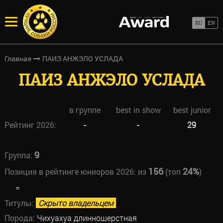
ПАИЗ АНЖЭЛО УСЛАДА
Главная
ПАИЗ АНЖЭЛО УСЛАДА
в группе
best in show
best junior
Рейтинг 2026:
-
-
29
9
Группа:
156
24%
Позиция в рейтинге юниоров 2026:
из
(топ
)
=
Титулы:
Скрыто владельцем
Порода:
Чихуахуа длинношерстная