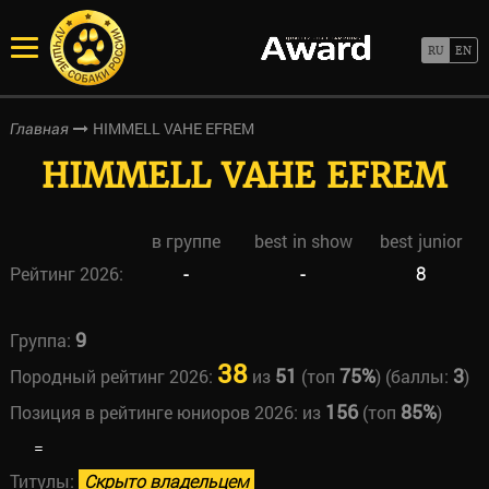
HIMMELL VAHE EFREM
Главная
HIMMELL VAHE EFREM
в группе
best in show
best junior
Рейтинг 2026:
-
-
8
9
Группа:
38
51
75%
3
Породный рейтинг 2026:
из
(топ
) (баллы:
)
156
85%
Позиция в рейтинге юниоров 2026:
из
(топ
)
=
Титулы:
Скрыто владельцем