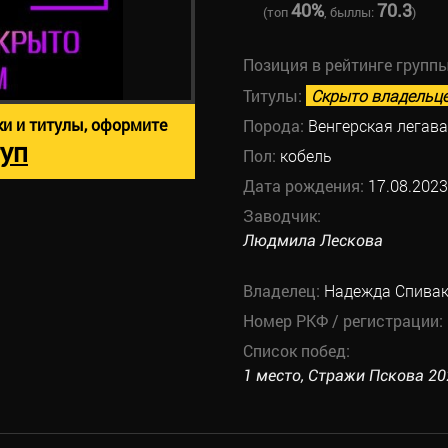
40%
70.3
(топ
, быллы:
)
Позиция в рейтинге групп
Титулы:
Скрыто владельц
ки и титулы, оформите
Порода:
Венгерская легав
уп
Пол:
кобель
Дата рождения:
17.08.2023
Заводчик:
Людмила Лескова
Владелец:
Надежда Спива
Номер РКФ / регистрации:
Список побед:
1 место, Стражи Пскова 202