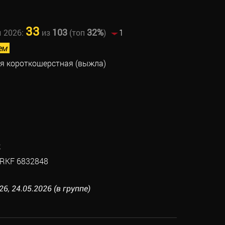
33
103
32%
ы 2026:
из
(топ
)
1
ем
ая короткошерстная (выжла)
к
RKF 6832848
6, 24.05.2026 (в группе)