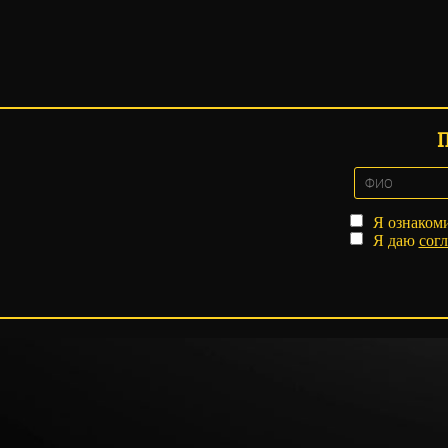
Я ознаком
Я даю
согл