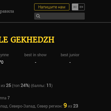
Напишите нам
равила
YLE GEKHEDZH
руппе
best in show
best junior
70
-
-
25
24%
11
из
(топ
) (баллы:
)
уппа
7
9
23
апад, Северо-Запад, Север регион:
из