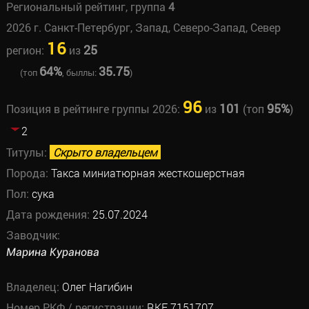
Региональный рейтинг, группа
4
2026 г. Санкт-Петербург, Запад, Северо-Запад, Север
16
25
регион:
из
64%
35.75
(топ
, быллы:
)
96
101
95%
Позиция в рейтинге группы 2026:
из
(топ
)
2
Титулы:
Скрыто владельцем
Порода:
Такса миниатюрная жесткошерстная
Пол:
сука
Дата рождения:
25.07.2024
Заводчик:
Марина Куранова
Владелец:
Олег Нагибин
Номер РКФ / регистрации:
RKF 7151707