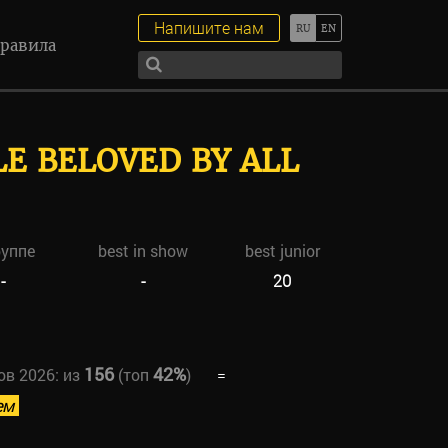
Напишите нам
равила
LE BELOVED BY ALL
руппе
best in show
best junior
-
-
20
156
42%
ов 2026:
из
(топ
)
=
ем