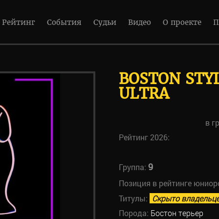
Рейтинг
События
Судьи
Видео
О проекте
П
BOSTON STY
ULTRA
в г
Рейтинг 2026:
9
Группа:
Позиция в рейтинге юниор
Титулы:
Скрыто владельц
Порода:
Бостон терьер