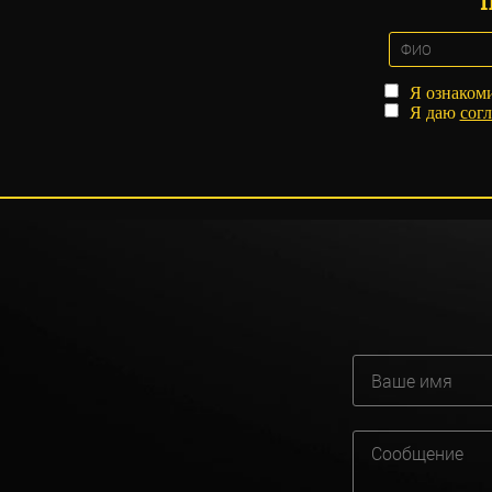
Я ознаком
Я даю
согл