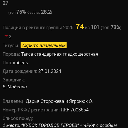
27
75%
28.2
(топ
, быллы:
)
74
101
73%
Позиция в рейтинге группы 2026:
из
(топ
)
2
Титулы:
Скрыто владельцем
Порода:
Такса стандартная гладкошерстная
Пол:
кобель
Дата рождения:
27.01.2024
Заводчик:
Е. Майкова
Владелец:
Дарья Сторожева и Ягронюк О.
Номер РКФ / регистрации:
RKF 7003654
Список побед:
2 место, "КУБОК ГОРОДОВ ГЕРОЕВ" * ЧРКФ с особым