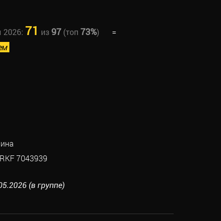
71
97
73%
ы 2026:
из
(топ
)
=
ем
нина
RKF 7043939
05.2026 (в группе)