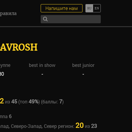
Напишите нам
равила
GAVROSH
руппе
best in show
best junior
30
-
-
2
45
49%
7
из
(топ
) (баллы:
)
уппа
6
20
23
апад, Северо-Запад, Север регион:
из