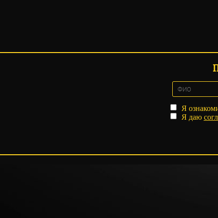
Я ознаком
Я даю
согл