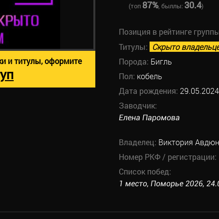
87%
30.4
(топ
, быллы:
)
Позиция в рейтинге групп
Титулы:
Скрыто владельц
ки и титулы, оформите
Порода:
Бигль
уп
Пол:
кобель
Дата рождения:
29.05.2024
Заводчик:
Елена Паромова
Владелец:
Виктория Авдю
Номер РКФ / регистрации:
Список побед:
1 место, Поморье 2026, 24.