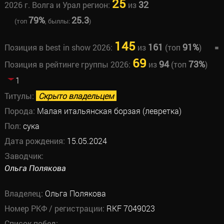
25
32
2026 г. Волга и Урал регион:
из
79%
25.3
(топ
, быллы:
)
145
161
91%
Позиция в best in show 2026:
из
(топ
)
=
69
94
73%
Позиция в рейтинге группы 2026:
из
(топ
)
1
Титулы:
Скрыто владельцем
Порода:
Малая итальянская борзая (левретка)
Пол:
сука
Дата рождения:
15.05.2024
Заводчик:
Ольга Полякова
Владелец:
Ольга Полякова
Номер РКФ / регистрации:
RKF 7049023
Список побед: