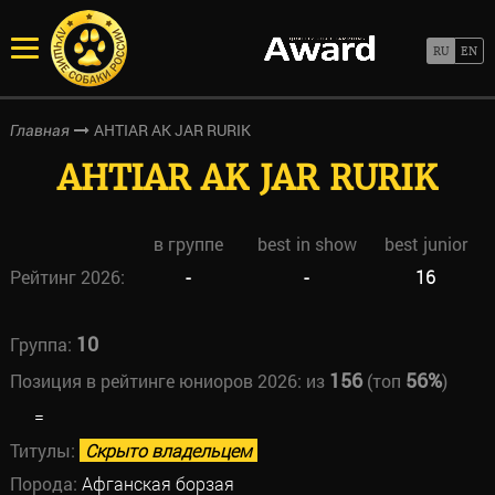
AHTIAR AK JAR RURIK
Главная
AHTIAR AK JAR RURIK
в группе
best in show
best junior
Рейтинг 2026:
-
-
16
10
Группа:
156
56%
Позиция в рейтинге юниоров 2026:
из
(топ
)
=
Титулы:
Скрыто владельцем
Порода:
Афганская борзая