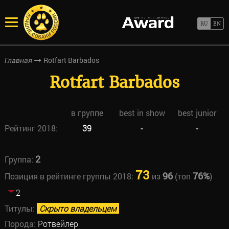
Rotfart Barbados
Главная
Rotfart Barbados
в группе
best in show
best junior
Рейтинг 2018:
39
-
-
2
Группа:
73
96
76%
Позиция в рейтинге группы 2018:
из
(топ
)
2
Титулы:
Скрыто владельцем
Порода:
Ротвейлер