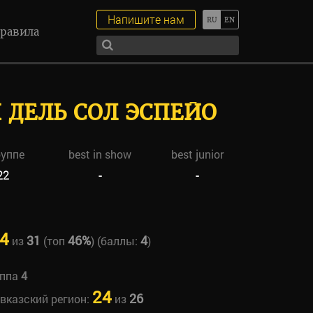
Напишите нам
равила
 ДЕЛЬ СОЛ ЭСПЕЙО
руппе
best in show
best junior
22
-
-
4
31
46%
4
из
(топ
) (баллы:
)
уппа
4
24
26
авказский регион:
из