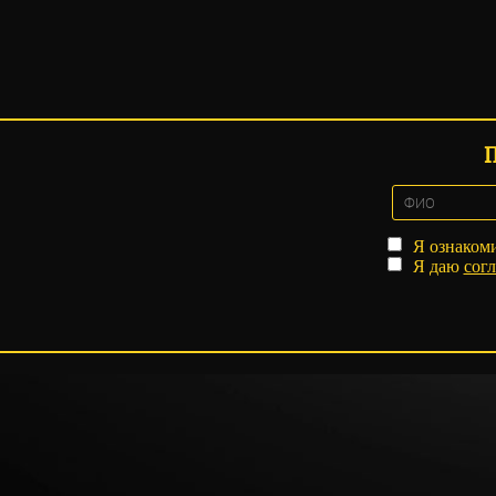
Я ознаком
Я даю
согл