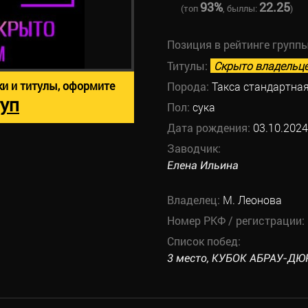
93%
22.25
(топ
, быллы:
)
Позиция в рейтинге групп
Титулы:
Скрыто владельц
ки и титулы, оформите
Порода:
Такса стандартна
уп
Пол:
сука
Дата рождения:
03.10.2024
Заводчик:
Елена Ильина
Владелец:
М. Леонова
Номер РКФ / регистрации:
Список побед:
3 место, КУБОК АБРАУ-ДЮРС