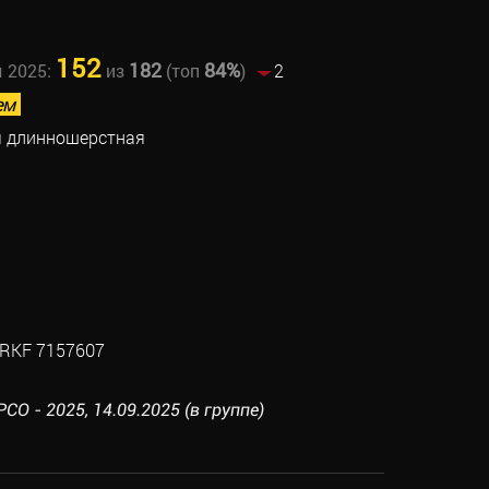
152
182
84%
ы 2025:
из
(топ
)
2
ем
я длинношерстная
RKF 7157607
О - 2025, 14.09.2025 (в группе)