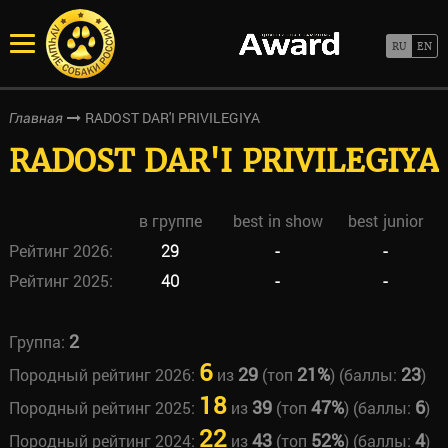
RADOST DAR'I PRIVILEGIYA
Главная
RADOST DAR'I PRIVILEGIYA
в группе
best in show
best junior
Рейтинг 2026:
29
-
-
Рейтинг 2025:
40
-
-
2
Группа:
6
29
21%
23
Породный рейтинг 2026:
из
(топ
) (баллы:
)
18
39
47%
6
Породный рейтинг 2025:
из
(топ
) (баллы:
)
22
43
52%
4
Породный рейтинг 2024:
из
(топ
) (баллы:
)