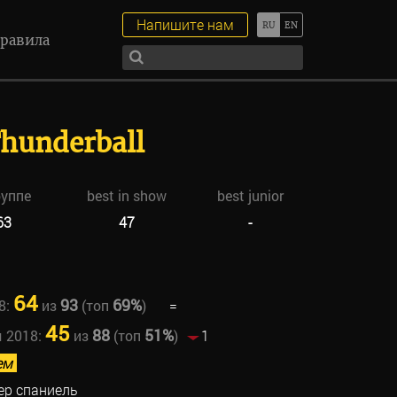
Напишите нам
равила
Thunderball
руппе
best in show
best junior
63
47
-
64
93
69%
8:
из
(топ
)
=
45
88
51%
ы 2018:
из
(топ
)
1
ем
ер спаниель