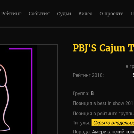
Рейтинг
События
Судьи
Видео
О проекте
П
PBJ'S Cajun 
в г
Рейтинг 2018:
8
Группа:
Позиция в best in show 201
Позиция в рейтинге групп
Титулы:
Скрыто владельц
Порода:
Американский кок