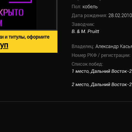
Пол:
кобель
Дата рождения:
28.02.2010
Заводчик:
B. & M. Pruitt
ки и титулы, оформите
уп
Владелец:
Александр Кась
Номер РКФ / регистрации:
Список побед:
1 место, Дальний Восток-20
2 место, Дальний Восток-20