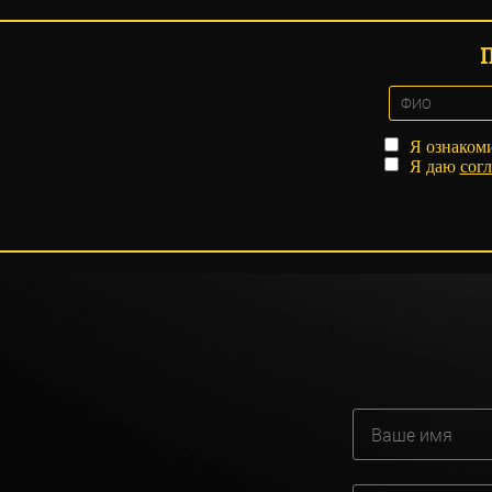
Я ознаком
Я даю
согл