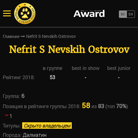
Nefrit S Nevskih Ostrovov
Главная
Nefrit S Nevskih Ostrovov
в группе
best in show
best junior
Рейтинг 2018:
53
-
-
6
Группа:
58
83
70%
Позиция в рейтинге группы 2018:
из
(топ
)
1
Титулы:
Скрыто владельцем
Порода:
Далматин