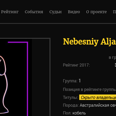
Рейтинг
События
Судьи
Видео
О проекте
П
Nebesniy Alj
в г
Рейтинг 2017:
1
Группа:
Позиция в рейтинге групп
Титулы:
Скрыто владельц
Порода:
Австралийская ов
Пол:
кобель