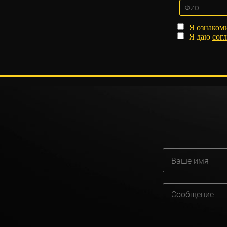
Я ознаком
Я даю
согл