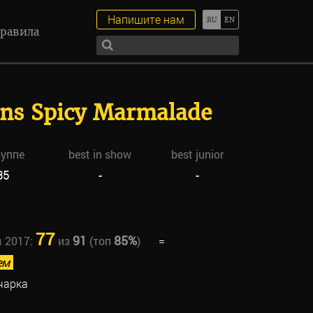
Напишите нам
равила
ans Spicy Marmalade
руппе
best in show
best junior
35
-
-
77
91
85%
ы 2017:
из
(топ
)
=
ем
чарка