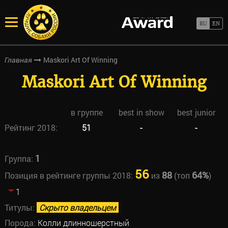
Maskori Art Of Winning
Главная
Maskori Art Of Winning
в группе
best in show
best junior
Рейтинг 2018:
51
-
-
1
Группа:
56
88
64%
Позиция в рейтинге группы 2018:
из
(топ
)
1
Титулы:
Скрыто владельцем
Порода:
Колли длинношерстный