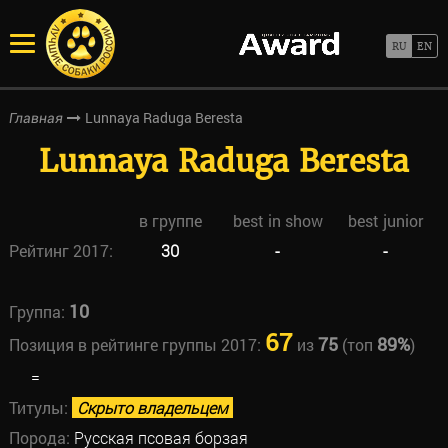
Lunnaya Raduga Beresta
Главная
Lunnaya Raduga Beresta
в группе
best in show
best junior
Рейтинг 2017:
30
-
-
10
Группа:
67
75
89%
Позиция в рейтинге группы 2017:
из
(топ
)
=
Титулы:
Скрыто владельцем
Порода:
Русская псовая борзая