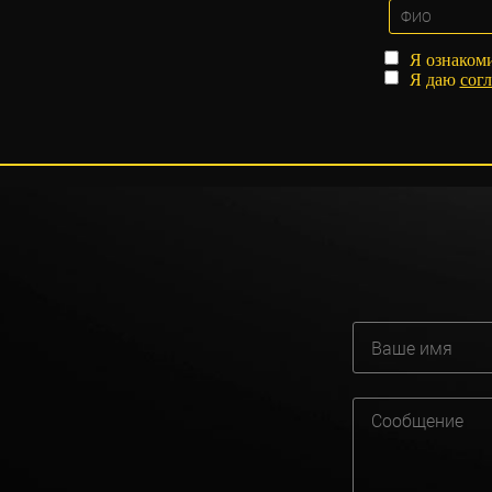
Я ознаком
Я даю
согл