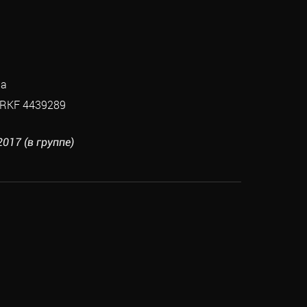
ва
RKF 4439289
2017 (в группе)