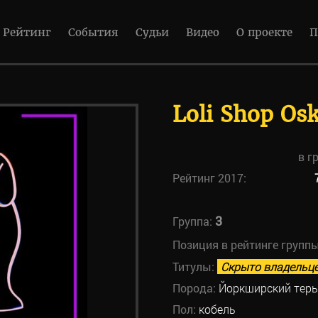
Рейтинг
События
Судьи
Видео
О проекте
П
Loli Shop Os
в г
Рейтинг 2017:
3
Группа:
Позиция в рейтинге групп
Титулы:
Скрыто владельц
Порода:
Йоркширский терь
Пол:
кобель