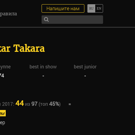
Напишите нам
равила
kar Takara
руппе
best in show
best junior
74
-
-
44
97
45%
ы 2017:
из
(топ
)
=
ем
ер