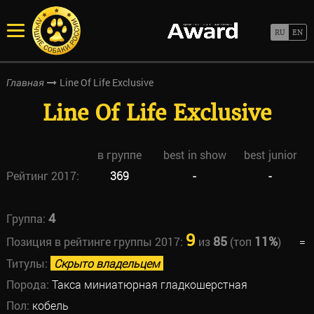
Line Of Life Exclusive
Главная
Line Of Life Exclusive
в группе
best in show
best junior
Рейтинг 2017:
369
-
-
4
Группа:
9
85
11%
Позиция в рейтинге группы 2017:
из
(топ
)
=
Титулы:
Скрыто владельцем
Порода:
Такса миниатюрная гладкошерстная
Пол:
кобель