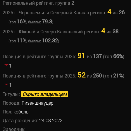
Региональный рейтинг, группа
2
4
26
2026 г. Черноземье и Северный Кавказ регион:
из
16%
79.8
(топ
, быллы:
)
4
38
2025 г. Южный и Северо-Кавказский регион:
из
11%
102.32
(топ
, быллы:
)
91
137
66%
Позиция в рейтинге группы 2026:
из
(топ
)
1
52
250
21%
Позиция в рейтинге группы 2025:
из
(топ
)
1
Титулы:
Скрыто владельцем
Порода:
Ризеншнауцер
Пол:
кобель
Дата рождения:
24.08.2023
Заводчик: