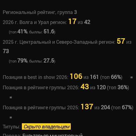
Региональный рейтинг, группа
3
17
42
2026 г. Волга и Урал регион:
из
41%
51.6
(топ
, быллы:
)
57
2025 г. Центральный и Северо-Западный регион:
из
73
79%
27.5
(топ
, быллы:
)
106
161
66%
Позиция в best in show 2026:
из
(топ
)
=
43
120
36%
Позиция в рейтинге группы 2026:
из
(топ
)
=
137
204
67%
Позиция в рейтинге группы 2025:
из
(топ
)
=
Титулы:
Скрыто владельцем
Порода:
Бультерьер миниатюрный