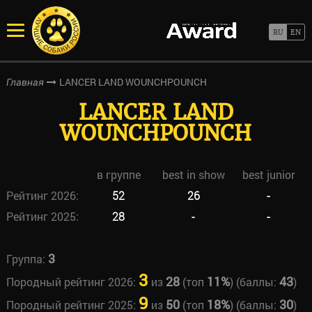
LANCER LAND WOUNCHPOUNCH
Главная
LANCER LAND
WOUNCHPOUNCH
в группе
best in show
best junior
Рейтинг 2026:
52
26
-
Рейтинг 2025:
28
-
-
3
Группа:
3
28
11%
43
Породный рейтинг 2026:
из
(топ
) (баллы:
)
9
50
18%
30
Породный рейтинг 2025:
из
(топ
) (баллы:
)