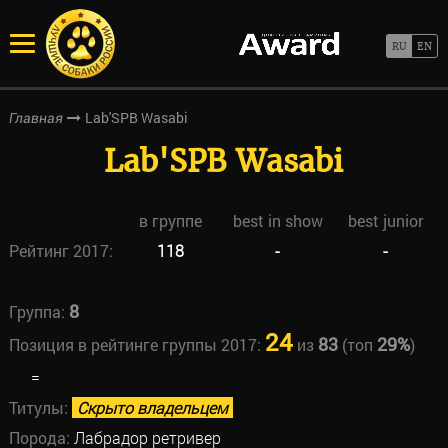
Lab'SPB Wasabi
Главная
Lab'SPB Wasabi
в группе
best in show
best junior
Рейтинг 2017:
118
-
-
8
Группа:
24
83
29%
Позиция в рейтинге группы 2017:
из
(топ
)
=
Титулы:
Скрыто владельцем
Порода:
Лабрадор ретривер