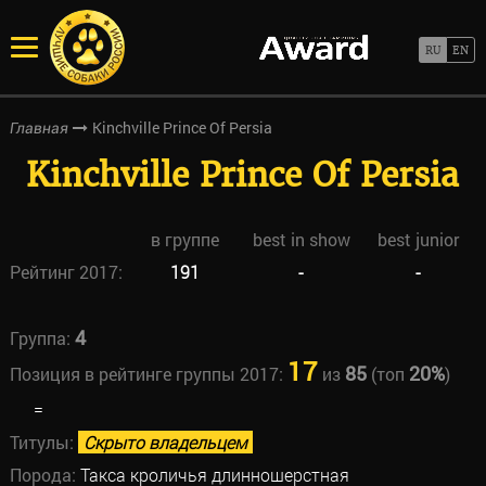
Kinchville Prince Of Persia
Главная
Kinchville Prince Of Persia
в группе
best in show
best junior
Рейтинг 2017:
191
-
-
4
Группа:
17
85
20%
Позиция в рейтинге группы 2017:
из
(топ
)
=
Титулы:
Скрыто владельцем
Порода:
Такса кроличья длинношерстная